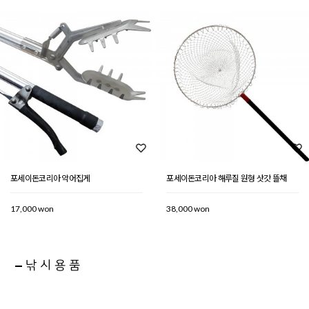
포세이돈코리아 악어집게
포세이돈코리아 해루질 원형 삿갓 뜰채
17,000 won
38,000 won
낚시용품