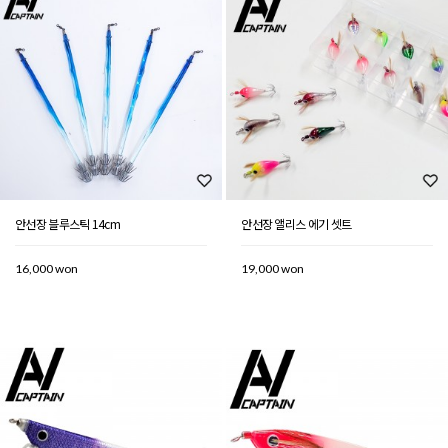
안선장 블루스틱 14cm
안선장 앨리스 에기 셋트
16,000 won
19,000 won