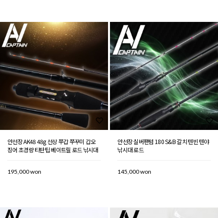
안선장 AK48 48g 선상 쭈갑 쭈꾸미 갑오
안선장 실버팬텀 180 S&B 갈치 텐빈 텐야
징어 초경량 티탄팁 베이트릴 로드 낚시대
낚시대 로드
195,000 won
145,000 won