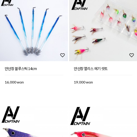
안선장 블루스틱 14cm
안선장 앨리스 에기 셋트
16,000 won
19,000 won