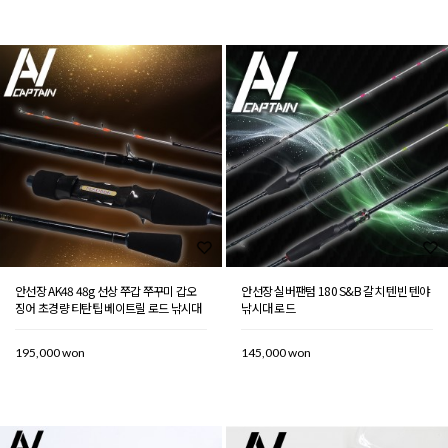
안선장 AK48 48g 선상 쭈갑 쭈꾸미 갑오
안선장 실버팬텀 180 S&B 갈치 텐빈 텐야
징어 초경량 티탄팁 베이트릴 로드 낚시대
낚시대 로드
195,000 won
145,000 won