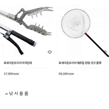
포세이돈코리아 악어집게
포세이돈코리아 해루질 원형 삿갓 뜰채
17,000 won
38,000 won
낚시용품