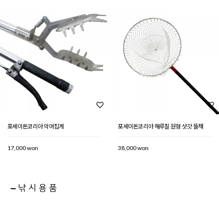
포세이돈코리아 악어집게
포세이돈코리아 해루질 원형 삿갓 뜰채
17,000 won
38,000 won
낚시용품