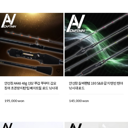
안선장 AK48 48g 선상 쭈갑 쭈꾸미 갑오
안선장 실버팬텀 180 S&B 갈치 텐빈 텐야
징어 초경량 티탄팁 베이트릴 로드 낚시대
낚시대 로드
195,000 won
145,000 won