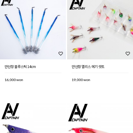
안선장 블루스틱 14cm
안선장 앨리스 에기 셋트
16,000 won
19,000 won