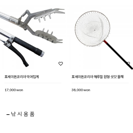
포세이돈코리아 악어집게
포세이돈코리아 해루질 원형 삿갓 뜰채
17,000 won
38,000 won
낚시용품