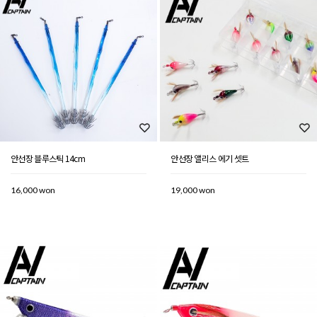
안선장 블루스틱 14cm
안선장 앨리스 에기 셋트
16,000 won
19,000 won