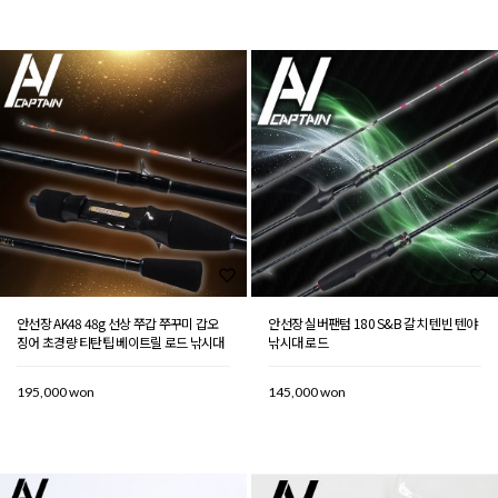
안선장 AK48 48g 선상 쭈갑 쭈꾸미 갑오
안선장 실버팬텀 180 S&B 갈치 텐빈 텐야
징어 초경량 티탄팁 베이트릴 로드 낚시대
낚시대 로드
195,000 won
145,000 won